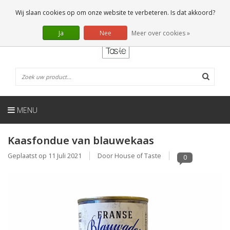
NL
0 Artikelen
Wij slaan cookies op om onze website te verbeteren. Is dat akkoord?
Ja
Nee
Meer over cookies »
MENU
Kaasfondue van blauwekaas
Geplaatst op
11 Juli 2021
Door House of Taste
0