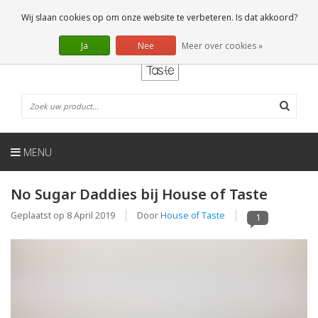
NL
0 Artikelen
Wij slaan cookies op om onze website te verbeteren. Is dat akkoord?
Ja
Nee
Meer over cookies »
MENU
No Sugar Daddies bij House of Taste
Geplaatst op
8 April 2019
Door
House of Taste
1