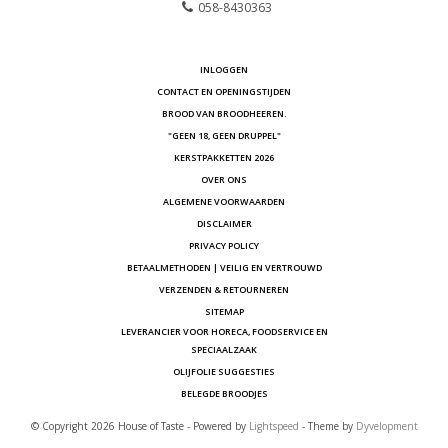
058-8430363
INLOGGEN
CONTACT EN OPENINGSTIJDEN
BROOD VAN BROODHEEREN.
"GEEN 18, GEEN DRUPPEL"
KERSTPAKKETTEN 2026
OVER ONS
ALGEMENE VOORWAARDEN
DISCLAIMER
PRIVACY POLICY
BETAALMETHODEN | VEILIG EN VERTROUWD
VERZENDEN & RETOURNEREN
SITEMAP
LEVERANCIER VOOR HORECA, FOODSERVICE EN
SPECIAALZAAK
OLIJFOLIE SUGGESTIES
BELEGDE BROODJES
© Copyright 2026 House of Taste - Powered by
Lightspeed
- Theme by
Dyvelopment