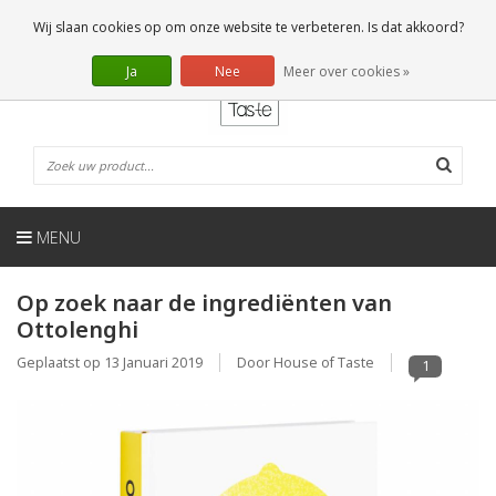
NL
0 Artikelen
Wij slaan cookies op om onze website te verbeteren. Is dat akkoord?
Ja
Nee
Meer over cookies »
MENU
Op zoek naar de ingrediënten van
Ottolenghi
Geplaatst op
13 Januari 2019
Door House of Taste
1