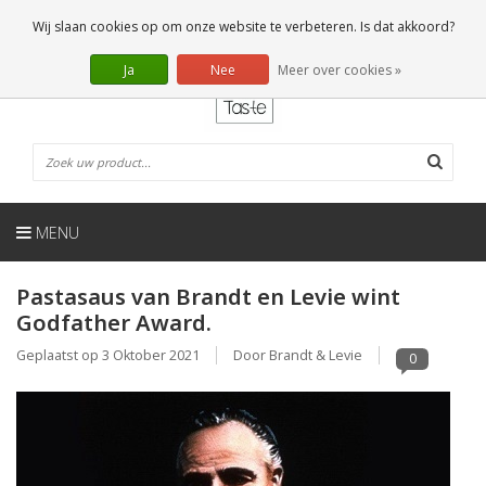
NL
0 Artikelen
Wij slaan cookies op om onze website te verbeteren. Is dat akkoord?
Ja
Nee
Meer over cookies »
MENU
Pastasaus van Brandt en Levie wint
Godfather Award.
Geplaatst op
3 Oktober 2021
Door Brandt & Levie
0