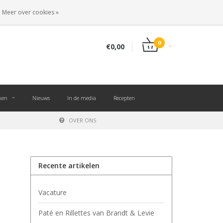
NL
INLOGGEN
REGISTREREN
Meer over cookies »
0
€0,00
ken
Nieuws
In de media
Recepten
OVER ONS
Recente artikelen
Vacature
Paté en Rillettes van Brandt & Levie