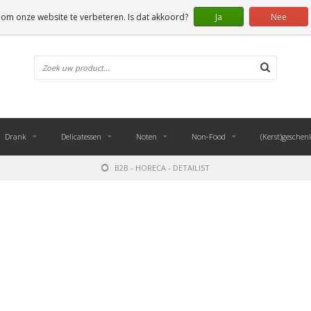
 om onze website te verbeteren. Is dat akkoord?
Ja
Nee
Drank
Delicatessen
Noten
Non-Food
(Kerst)geschen
B2B - HORECA - DETAILIST