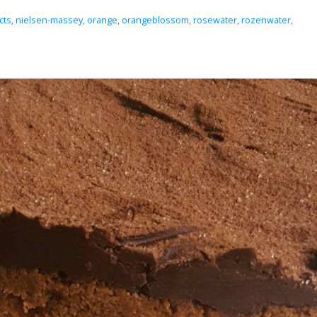
cts
,
nielsen-massey
,
orange
,
orangeblossom
,
rosewater
,
rozenwater
,