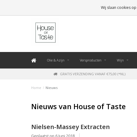
LEVERING BINNEN 48 UUR. *
Wij slaan cookies op
Olie & Azijn
Versproducten
Wijn
GRATIS VERZENDING VANAF €75,00 (*NL)
Home
/
Nieuws
Nieuws van House of Taste
Nielsen-Massey Extracten
Geplaatst op
6 Juni 2018