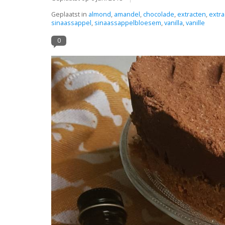
Geplaatst in
almond
,
amandel
,
chocolade
,
extracten
,
extra
sinaassappel
,
sinaassappelbloesem
,
vanilla
,
vanille
0