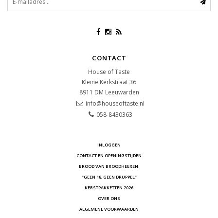
CONTACT
House of Taste
Kleine Kerkstraat 36
8911 DM
Leeuwarden
info@houseoftaste.nl
058-8430363
INLOGGEN
CONTACT EN OPENINGSTIJDEN
BROOD VAN BROODHEEREN.
"GEEN 18, GEEN DRUPPEL"
KERSTPAKKETTEN 2026
OVER ONS
ALGEMENE VOORWAARDEN