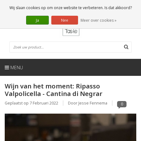
NL
0 Artikelen
Wij slaan cookies op om onze website te verbeteren. Is dat akkoord?
Ja
Nee
Meer over cookies »
MENU
Wijn van het moment: Ripasso
Valpolicella - Cantina di Negrar
Geplaatst op
7 Februari 2022
Door Jesse Fennema
0