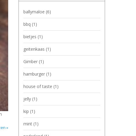
ballymaloe
(6)
bbq
(1)
bietjes
(1)
geitenkaas
(1)
Gimber
(1)
hamburger
(1)
house of taste
(1)
jelly
(1)
kip
(1)
n
mint
(1)
zen »