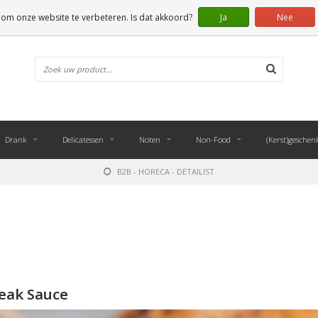
 om onze website te verbeteren. Is dat akkoord?
Ja
Nee
Drank
Delicatessen
Noten
Non-Food
(Kerst)geschen
B2B - HORECA - DETAILIST
eak Sauce