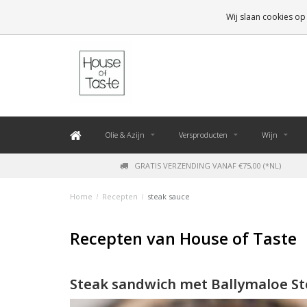
LEVERING BINNEN 48 UUR. *
Wij slaan cookies op
Olie & Azijn
Versproducten
Wijn
GRATIS VERZENDING VANAF €75,00 (*NL)
Home
/
Recepten
/
steak sauce
Recepten van House of Taste
Steak sandwich met Ballymaloe St