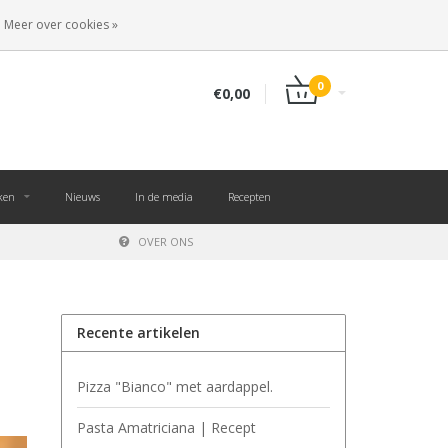
NL
INLOGGEN
REGISTREREN
Meer over cookies »
0
€0,00
ken
Nieuws
In de media
Recepten
OVER ONS
Recente artikelen
Pizza "Bianco" met aardappel.
Pasta Amatriciana | Recept