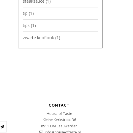
steaksauce
(1)
tip
(1)
tips
(1)
zwarte knoflook
(1)
CONTACT
House of Taste
Kleine Kerkstraat 36
8911 DM
Leeuwarden
info@houseoftaste.nl