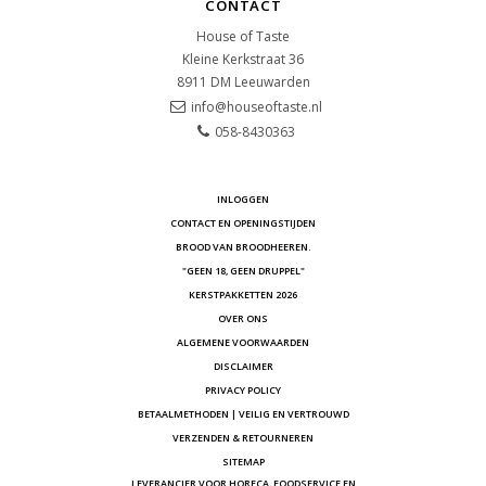
CONTACT
House of Taste
Kleine Kerkstraat 36
8911 DM
Leeuwarden
info@houseoftaste.nl
058-8430363
INLOGGEN
CONTACT EN OPENINGSTIJDEN
BROOD VAN BROODHEEREN.
"GEEN 18, GEEN DRUPPEL"
KERSTPAKKETTEN 2026
OVER ONS
ALGEMENE VOORWAARDEN
DISCLAIMER
PRIVACY POLICY
BETAALMETHODEN | VEILIG EN VERTROUWD
VERZENDEN & RETOURNEREN
SITEMAP
LEVERANCIER VOOR HORECA, FOODSERVICE EN