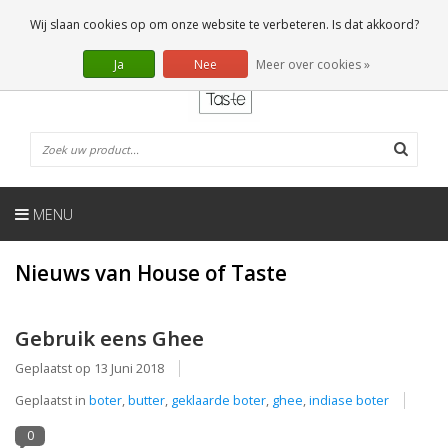
NL
0 Artikelen
Wij slaan cookies op om onze website te verbeteren. Is dat akkoord?
Ja
Nee
Meer over cookies »
MENU
Nieuws van House of Taste
Gebruik eens Ghee
Geplaatst op
13 Juni 2018
Geplaatst in
boter
,
butter
,
geklaarde boter
,
ghee
,
indiase boter
0