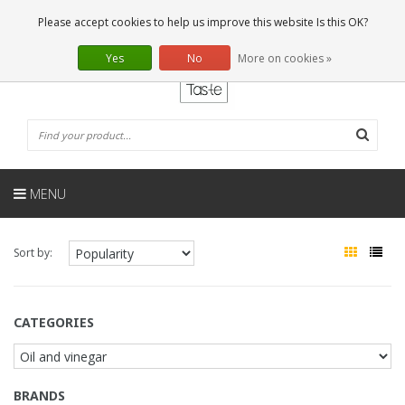
EN
0 Articles
Please accept cookies to help us improve this website Is this OK?
Yes
No
More on cookies »
MENU
Sort by:
CATEGORIES
BRANDS