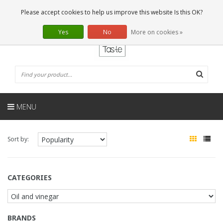
EN
0 Articles
Please accept cookies to help us improve this website Is this OK?
Yes
No
More on cookies »
MENU
Sort by:
CATEGORIES
BRANDS