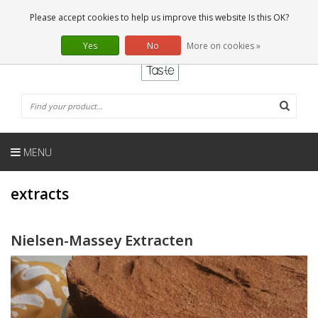
EN
0 Articles
Please accept cookies to help us improve this website Is this OK?
Yes
No
More on cookies »
MENU
extracts
Nielsen-Massey Extracten