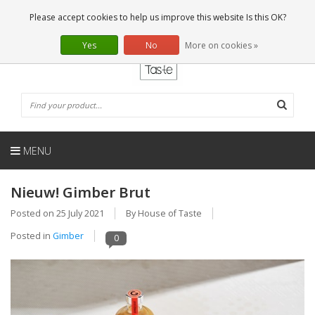
EN
0 Articles
Please accept cookies to help us improve this website Is this OK?
Yes
No
More on cookies »
MENU
Nieuw! Gimber Brut
Posted on
25 July 2021
By House of Taste
Posted in
Gimber
0