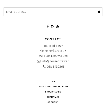
CONTACT
House of Taste
Kleine Kerkstraat 36
8911 DM
Leeuwarden
info@houseoftaste.nl
058-8430363
LOGIN
CONTACT AND OPENING HOURS
BROODHEEREN
CHRISTMAS
ABOUT US