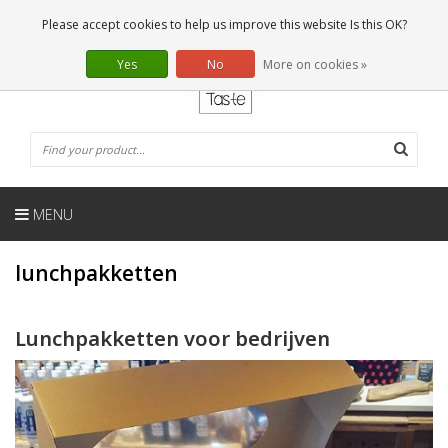
EN
0 Articles
Please accept cookies to help us improve this website Is this OK?
Yes
No
More on cookies »
MENU
lunchpakketten
Lunchpakketten voor bedrijven