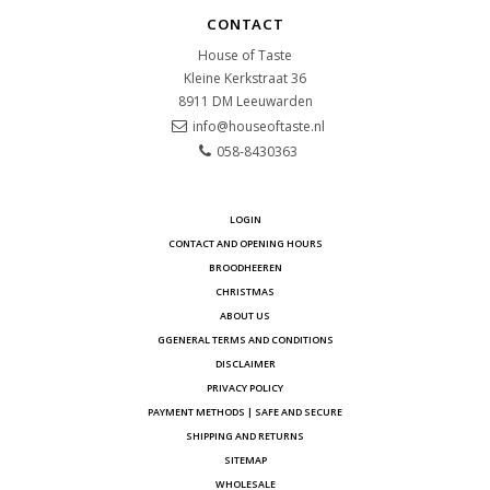
CONTACT
House of Taste
Kleine Kerkstraat 36
8911 DM
Leeuwarden
info@houseoftaste.nl
058-8430363
LOGIN
CONTACT AND OPENING HOURS
BROODHEEREN
CHRISTMAS
ABOUT US
GGENERAL TERMS AND CONDITIONS
DISCLAIMER
PRIVACY POLICY
PAYMENT METHODS | SAFE AND SECURE
SHIPPING AND RETURNS
SITEMAP
WHOLESALE