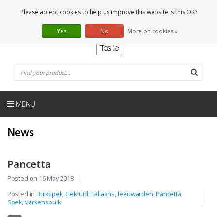
EN
0 Articles
Please accept cookies to help us improve this website Is this OK?
Yes
No
More on cookies »
MENU
News
Pancetta
Posted on
16 May 2018
Posted in
Buikspek
,
Gekruid
,
Italiaans
,
leeuwarden
,
Pancetta
,
Spek
,
Varkensbuik