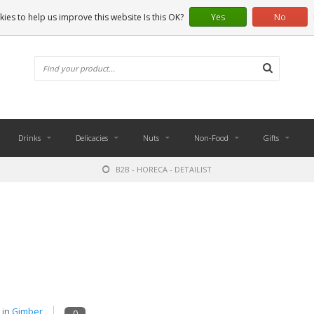
ies to help us improve this website Is this OK?
Yes
No
Drinks
Delicacies
Nuts
Non-Food
Gifts
B2B - HORECA - DETAILIST
 in
Gimber
0