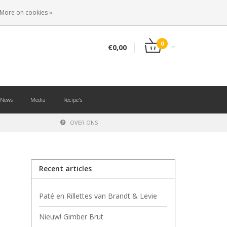
EN
LOGIN
REGISTER
More on cookies »
0
€0,00
News
Media
Recipe's
OVER ONS
Recent articles
Paté en Rillettes van Brandt & Levie
Nieuw! Gimber Brut