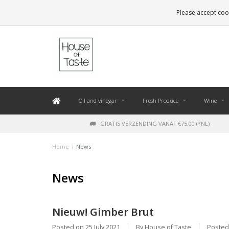
LEVERING BINNEN 48 UUR. *
Please accept cook
Oil and vinegar
Fresh Produce
Wine
GRATIS VERZENDING VANAF €75,00 (*NL)
Home
/
News
News
Nieuw! Gimber Brut
Posted on
25 July 2021
By House of Taste
Posted