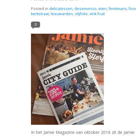
Posted in
delicatessen
,
desemenzo
,
eten
,
fentimans
,
foo
kerkstraat
,
leeuwarden
,
olijfolie
,
vink fruit
0
In het Jamie Magazine van oktober 2016 zit de Jamie