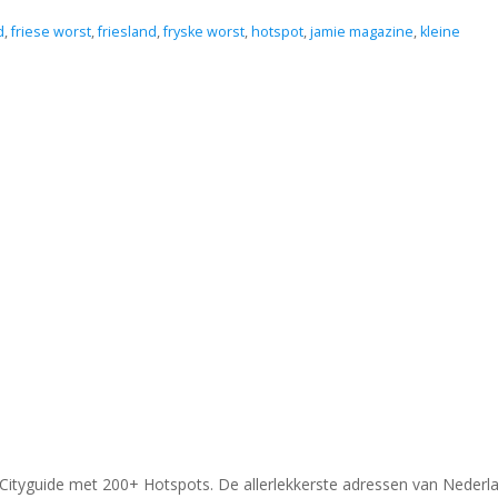
d
,
friese worst
,
friesland
,
fryske worst
,
hotspot
,
jamie magazine
,
kleine
 Cityguide met 200+ Hotspots. De allerlekkerste adressen van Nederl