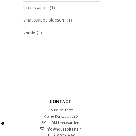
sinaassappel
(1)
sinaassappelbloesem
(1)
vanille
(1)
CONTACT
House of Taste
Kleine Kerkstraat 36
8911 DM
Leeuwarden
info@houseoftaste.nl
058-8430363