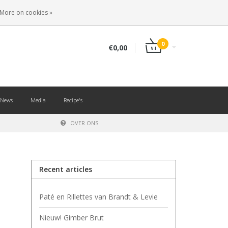
EN
LOGIN
REGISTER
More on cookies »
0
€0,00
News
Media
Recipe's
OVER ONS
Recent articles
Paté en Rillettes van Brandt & Levie
Nieuw! Gimber Brut