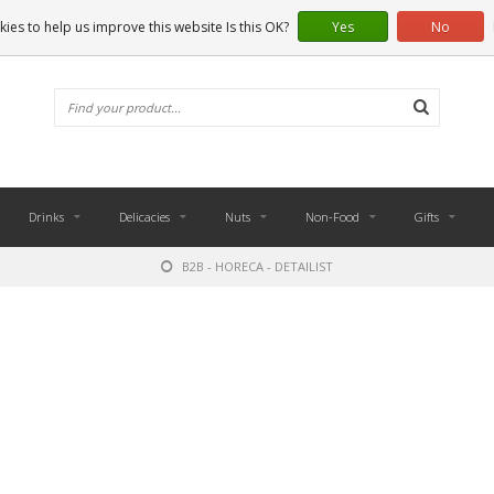
ies to help us improve this website Is this OK?
Yes
No
Drinks
Delicacies
Nuts
Non-Food
Gifts
B2B - HORECA - DETAILIST