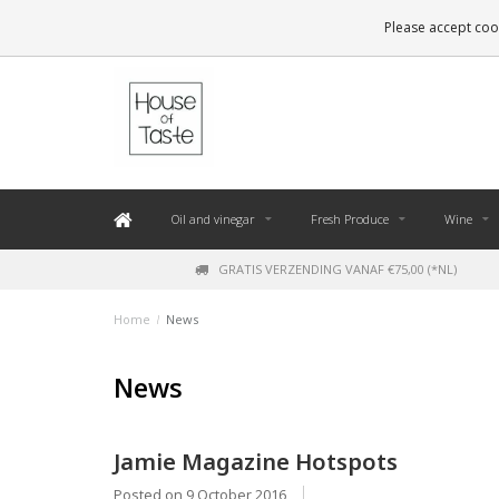
LEVERING BINNEN 48 UUR. *
Please accept cook
Oil and vinegar
Fresh Produce
Wine
GRATIS VERZENDING VANAF €75,00 (*NL)
Home
/
News
News
Jamie Magazine Hotspots
Posted on
9 October 2016